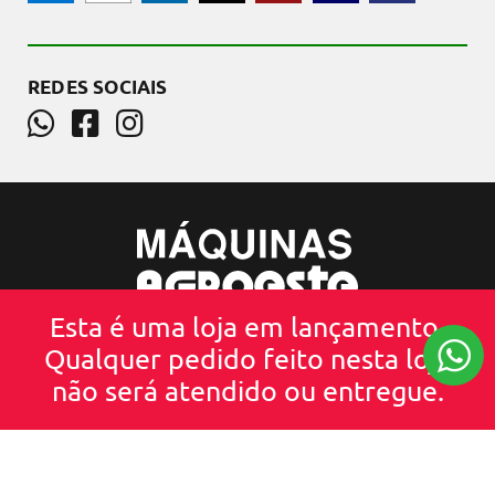
REDES SOCIAIS
Esta é uma loja em lançamento.
CNPJ: 75526038000100
Qualquer pedido feito nesta loja
(45) 3225-3332
(45) 3225-3332
não será atendido ou entregue.
Rua Erechim ,984 - Centro - Cascavel - PR
- Todos os direitos reservados